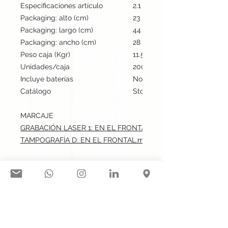
Especificaciones artículo
2.1 cm / 8.9 cm / 3.7 cm | 44
Packaging: alto (cm)
23
Packaging: largo (cm)
44
Packaging: ancho (cm)
28
Peso caja (Kgr)
11.5
Unidades/caja
200
Incluye baterías
No
Catálogo
Stock internacional
MARCAJE
GRABACIÓN LASER 1: EN EL FRONTAL.max: 7x1 cm
TAMPOGRAFÍA D: EN EL FRONTAL.max: 7x1 cm
Síguenos en nuestras redes
sociales: