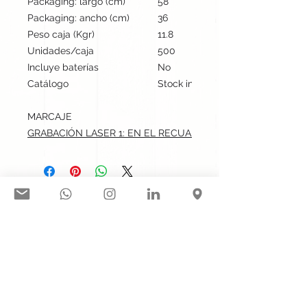
Packaging: largo (cm)
58
Packaging: ancho (cm)
36
Peso caja (Kgr)
11.8
Unidades/caja
500
Incluye baterías
No
Catálogo
Stock internacional
MARCAJE
GRABACIÓN LASER 1: EN EL RECUADRO.max: 1.3x0.9 cm
Síguenos en nuestras redes
sociales:
Contacto@gogift.cl
Badajoz 100, oficina 523, Las
Condes, Chile.