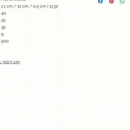
1.1 cm / 21 cm / 0.5 cm | 13 gr
40
25
35
9
500
: 3x0.5 cm
Instagram!
Síguenos en nuestra
hile.