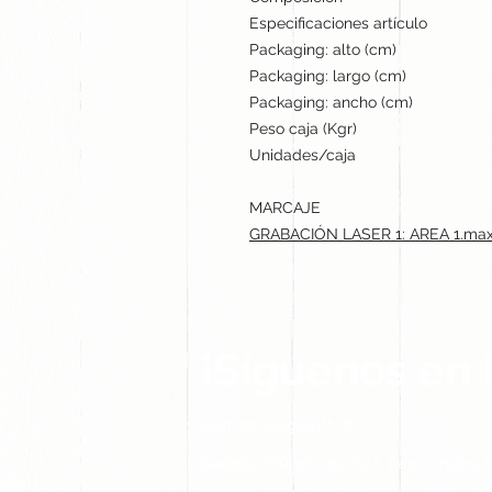
Especificaciones artículo
Packaging: alto (cm)
Packaging: largo (cm)
Packaging: ancho (cm)
Peso caja (Kgr)
Unidades/caja
MARCAJE
GRABACIÓN LASER 1: AREA 1.max
¡Síguenos en 
Contacto@gogift.cl
Badajoz 100, oficina 523, Las Condes, C