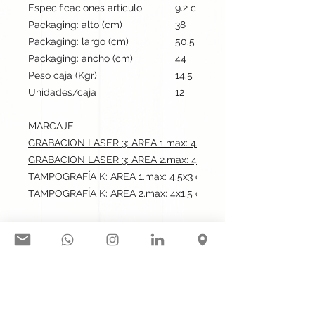
Especificaciones artículo
9.2 cm / 21 cm / 18.5 cm | 100
Packaging: alto (cm)
38
Packaging: largo (cm)
50.5
Packaging: ancho (cm)
44
Peso caja (Kgr)
14.5
Unidades/caja
12
MARCAJE
GRABACION LASER 3: AREA 1.max: 4.5x3 cm
GRABACION LASER 3: AREA 2.max: 4x1.5 cm
TAMPOGRAFÍA K: AREA 1.max: 4.5x3 cm
TAMPOGRAFÍA K: AREA 2.max: 4x1.5 cm
Síguenos en nuestras redes
sociales: