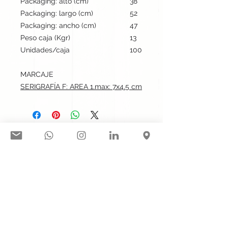
Packaging: alto (cm)
38
Packaging: largo (cm)
52
Packaging: ancho (cm)
47
Peso caja (Kgr)
13
Unidades/caja
100
MARCAJE
SERIGRAFÍA F: AREA 1.max: 7x4.5 cm
Síguenos en nuestras redes
sociales:
Contacto@gogift.cl
Badajoz 100, oficina 523, Las
Condes, Chile.