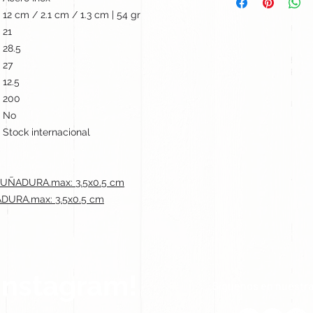
12 cm / 2.1 cm / 1.3 cm | 54 gr
21
28.5
27
12.5
200
No
Stock internacional
UÑADURA.max: 3.5x0.5 cm
URA.max: 3.5x0.5 cm
Instagram!
Síguenos en nuestra