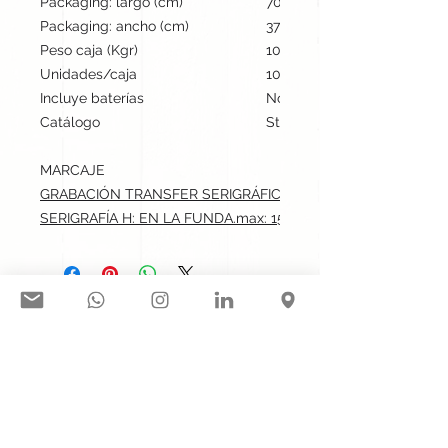
Packaging: largo (cm)
70
Packaging: ancho (cm)
37
Peso caja (Kgr)
10
Unidades/caja
10
Incluye baterías
No
Catálogo
Stock internacional
MARCAJE
GRABACIÓN TRANSFER SERIGRÁFICO: ESQUINA.max: 15x9 c
SERIGRAFÍA H: EN LA FUNDA.max: 15x9 cm
Síguenos en nuestras redes
sociales:
Contacto@gogift.cl
Badajoz 100, oficina 523, Las