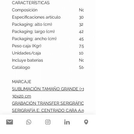
CARACTERÍSTICAS
Composición
Non-Woven
Especificaciones artículo
30 cm / 40 cm / 0.1 cm | 11
Packaging: alto (cm)
32
Packaging: largo (cm)
42
Packaging: ancho (cm)
45
Peso caja (Kgr)
7.5
Unidades/caja
1000
Incluye baterías
No
Catálogo
Stock internacional
MARCAJE
SUBLIMACIÓN TAMAÑO GRANDE (+100 CM2): CENTRADO CAR
30x20 cm
GRABACIÓN TRANSFER SERIGRÁFICO: CENTRADO CARA A.ma
SERIGRAFÍA E: CENTRADO CARA A.max: 30x20 cm