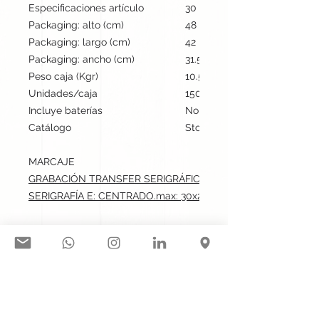
Especificaciones artículo
30 cm / 40 cm / 0.3 cm | 60
Packaging: alto (cm)
48
Packaging: largo (cm)
42
Packaging: ancho (cm)
31.5
Peso caja (Kgr)
10.5
Unidades/caja
150
Incluye baterías
No
Catálogo
Stock internacional
MARCAJE
GRABACIÓN TRANSFER SERIGRÁFICO: CENTRADO.max: 30x2
SERIGRAFÍA E: CENTRADO.max: 30x23 cm
Síguenos en nuestras redes
sociales: