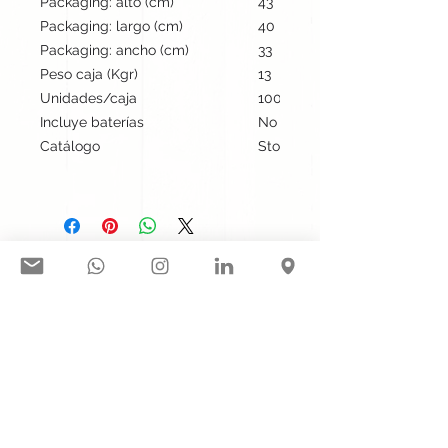
Packaging: alto (cm)
43
Packaging: largo (cm)
40
Packaging: ancho (cm)
33
Peso caja (Kgr)
13
Unidades/caja
100
Incluye baterías
No
Catálogo
Stock internacional
Síguenos en nuestras redes
sociales:
Contacto@gogift.cl
Badajoz 100, oficina 523, Las
Condes, Chile.