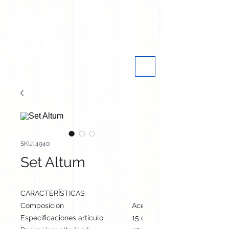
SKU: 4940
Set Altum
CARACTERÍSTICAS
Composición
Acero Inox
Especificaciones artículo
15 cm / 8.2 cm / 3.4 cm | 120