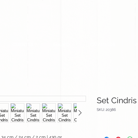
CLIENTES
EQUIPO
CATALOGOS
Set Cindris
SKU: 20386
34 cm / 24 cm / 2 cm | 430 gr