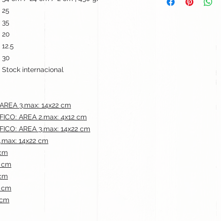
25
35
20
12.5
30
Stock internacional
REA 3.max: 14x22 cm
CO: AREA 2.max: 4x12 cm
CO: AREA 3.max: 14x22 cm
max: 14x22 cm
 cm
2 cm
 cm
2 cm
 cm