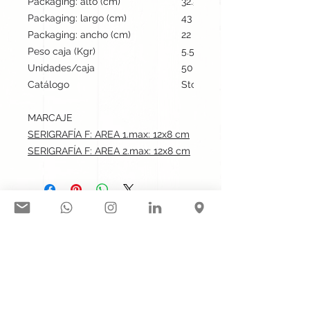
Packaging: alto (cm)
32.5
Packaging: largo (cm)
43
Packaging: ancho (cm)
22
Peso caja (Kgr)
5.5
Unidades/caja
50
Catálogo
Stock internacional
MARCAJE
SERIGRAFÍA F: AREA 1.max: 12x8 cm
SERIGRAFÍA F: AREA 2.max: 12x8 cm
Síguenos en nuestras redes
sociales:
Contacto@gogift.cl
Badajoz 100, oficina 523, Las