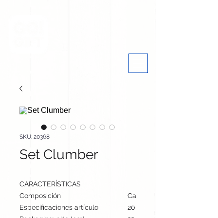
SKU: 20368
Set Clumber
CARACTERÍSTICAS
Composición
Cartón Reciclado
Especificaciones artículo
20 cm / 21 cm / 1.5 cm | 115