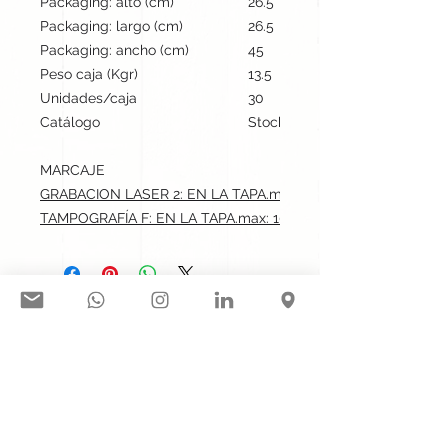
Packaging: alto (cm)
26.5
Packaging: largo (cm)
26.5
Packaging: ancho (cm)
45
Peso caja (Kgr)
13.5
Unidades/caja
30
Catálogo
Stock internacional
MARCAJE
GRABACION LASER 2: EN LA TAPA.max: 10x7 cm
TAMPOGRAFÍA F: EN LA TAPA.max: 10x7 cm
Síguenos en nuestras redes
sociales:
Contacto@gogift.cl
Badajoz 100, oficina 523, Las