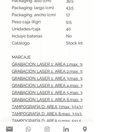
Packaging: alto (cm)
39.5
Packaging: largo (cm)
43.5
Packaging: ancho (cm)
17
Peso caja (Kgr)
9.5
Unidades/caja
40
Incluye baterías
No
Catálogo
Stock internacional
MARCAJE
GRABACIÓN LASER 1: AREA 1.max: 3x0.6 cm
GRABACIÓN LASER 1: AREA 2.max: 3x0.6 cm
GRABACIÓN LASER 1: AREA 3.max: 3x0.6 cm
GRABACIÓN LASER 1: AREA 4.max: 3x0.6 cm
GRABACIÓN LASER 1: AREA 5.max: 3x0.6 cm
GRABACIÓN LASER 1: AREA 6.max: 3x0.6 cm
TAMPOGRAFÍA D: AREA 7.max: 3.5x3.5 cm
TAMPOGRAFÍA D: AREA 8.max: 3.5x3.5 cm
TAMPOGRAFÍA D: AREA 9.max: 5x1.5 cm