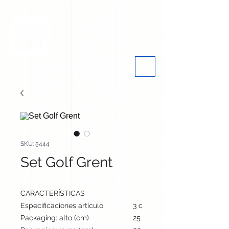
SKU: 5444
Set Golf Grent
CARACTERÍSTICAS
Especificaciones artículo
3 cm / 11.6 cm / 9.5 cm | 128
Packaging: alto (cm)
25