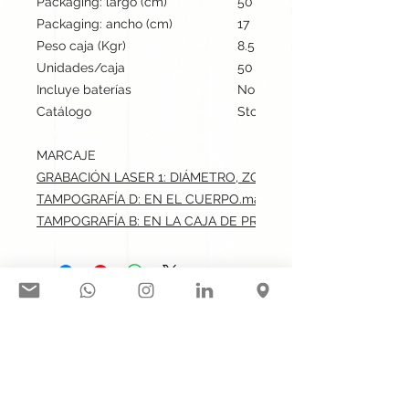
Packaging: largo (cm)
50
Packaging: ancho (cm)
17
Peso caja (Kgr)
8.5
Unidades/caja
50
Incluye baterías
No
Catálogo
Stock internacional
MARCAJE
GRABACIÓN LASER 1: DIÁMETRO, ZONA CIRCULAR.max: 2x2 
TAMPOGRAFÍA D: EN EL CUERPO.max: 3x0.3 cm
TAMPOGRAFÍA B: EN LA CAJA DE PRESENTACIÓN.max: 3x5 
Síguenos en nuestras redes
sociales:
Contacto@gogift.cl