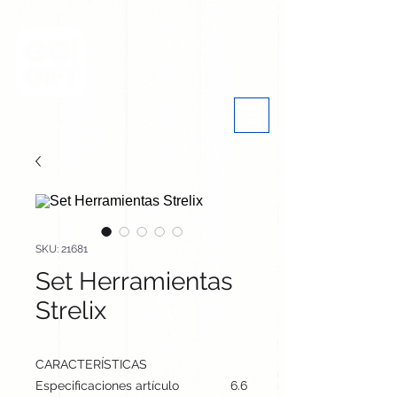
SKU: 21681
Set Herramientas
Strelix
CARACTERÍSTICAS
Especificaciones artículo
6.6 cm / 17 cm / 7.8 cm | 223