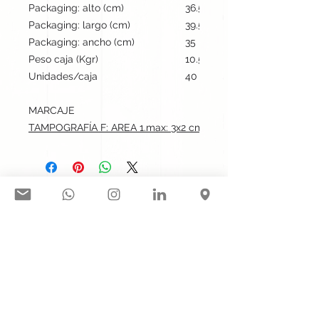
Packaging: alto (cm)
36.5
Packaging: largo (cm)
39.5
Packaging: ancho (cm)
35
Peso caja (Kgr)
10.5
Unidades/caja
40
MARCAJE
TAMPOGRAFÍA F: AREA 1.max: 3x2 cm
Síguenos en nuestras redes
sociales:
Contacto@gogift.cl
Badajoz 100, oficina 523, Las
Condes, Chile.