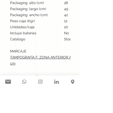
Packaging: alto (cm)
28
Packaging: largo (cm)
49
Packaging: ancho (cm)
42
Peso caja (Kgr)
12
Unidades/caja
20
Incluye baterías
No
Catálogo
Stock internacional
MARCAJE
TAMPOGRAFÍA F: ZONA ANTERIOR AL BOTÓN DE ENCENDIDO.
cm
Síguenos en nuestras redes
sociales:
Contacto@gogift.cl