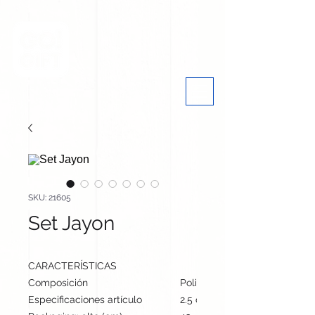
SKU: 21605
Set Jayon
CARACTERÍSTICAS
Composición
Poliéster 300D RPET/ Metal
Especificaciones artículo
2.5 cm / 17.3 cm / 9.1 cm | 11