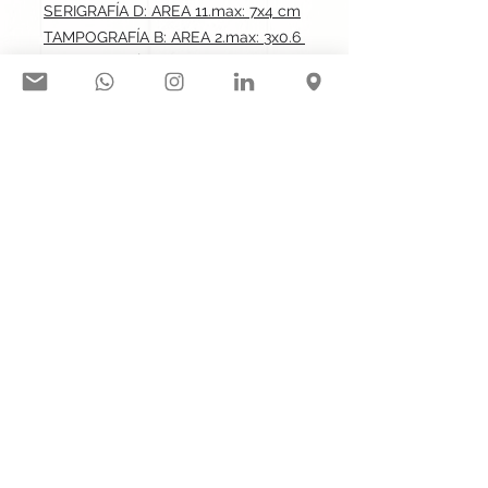
SERIGRAFÍA D: AREA 11.max: 7x4 cm
TAMPOGRAFÍA B: AREA 2.max: 3x0.6 cm
TAMPOGRAFÍA B: AREA 3.max: 3x0.6 cm
TAMPOGRAFÍA B: AREA 4.max: 3x0.6 cm
Síguenos en nuestras redes
sociales:
Contacto@gogift.cl
Badajoz 100, oficina 523, Las
Condes, Chile.
© 2023 por GoGift SPA
GOGIFT SPA /
77.311.043-3
/ RL
Camila Badillo Hernández // Fabián
Verdugo A.