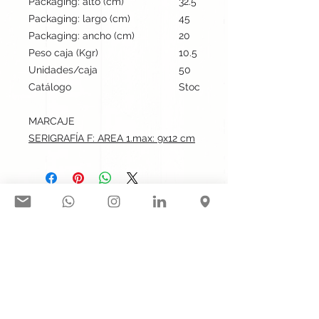
Packaging: alto (cm)
32.5
Packaging: largo (cm)
45
Packaging: ancho (cm)
20
Peso caja (Kgr)
10.5
Unidades/caja
50
Catálogo
Stock internacional
MARCAJE
SERIGRAFÍA F: AREA 1.max: 9x12 cm
Síguenos en nuestras redes
sociales:
Contacto@gogift.cl
Badajoz 100, oficina 523, Las
Condes, Chile.