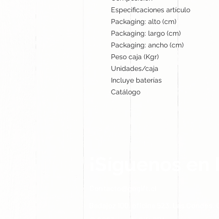
Especificaciones artículo
Packaging: alto (cm)
Packaging: largo (cm)
Packaging: ancho (cm)
Peso caja (Kgr)
Unidades/caja
Incluye baterías
Catálogo
¡Síguenos en 
Contacto@gogift.cl
Badajoz 100, oficina 523, Las Condes, C