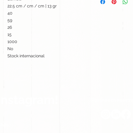
22.5 cm / cm / cm | 13 gr
40
59
26
15
1000
No
Stock internacional
Instagram!
Síguenos en nuestra
hile.