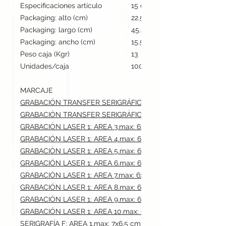
Especificaciones artículo
15 cm / 12 cm / 2.6 cm | 100
Packaging: alto (cm)
22.5
Packaging: largo (cm)
45.5
Packaging: ancho (cm)
15.5
Peso caja (Kgr)
13
Unidades/caja
100
MARCAJE
GRABACIÓN TRANSFER SERIGRÁFICO: AREA 1.max: 7x6.5 cm
GRABACIÓN TRANSFER SERIGRÁFICO: AREA 2.max: 7x6.5 cm
GRABACIÓN LASER 1: AREA 3.max: 6x6 cm
GRABACIÓN LASER 1: AREA 4.max: 6x6 cm
GRABACIÓN LASER 1: AREA 5.max: 6x6 cm
GRABACIÓN LASER 1: AREA 6.max: 6x6 cm
GRABACIÓN LASER 1: AREA 7.max: 6x6 cm
GRABACIÓN LASER 1: AREA 8.max: 6x6 cm
GRABACIÓN LASER 1: AREA 9.max: 6x6 cm
GRABACIÓN LASER 1: AREA 10.max: 6x6 cm
SERIGRAFÍA F: AREA 1.max: 7x6.5 cm