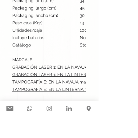
Packaging: alto (cm)
34
Packaging: largo (cm)
45
Packaging: ancho (cm)
30
Peso caja (Kgr)
13
Unidades/caja
100
Incluye baterías
No
Catálogo
Stock internacional
MARCAJE
GRABACIÓN LASER 1: EN LA NAVAJA.max: 4x0.5 cm
GRABACIÓN LASER 1: EN LA LINTERNA.max: 1.5x0.5 cm
TAMPOGRAFÍA E: EN LA NAVAJA.max: 4x0.5 cm
TAMPOGRAFÍA E: EN LA LINTERNA.max: 1.5x0.5 cm
Síguenos en nuestras redes
sociales: