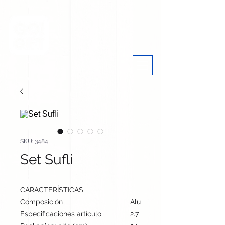
SKU: 3484
Set Sufli
CARACTERÍSTICAS
Composición
Aluminio/ Acero Inox
Especificaciones artículo
2.7 cm / 13.5 cm / 9 cm | 120