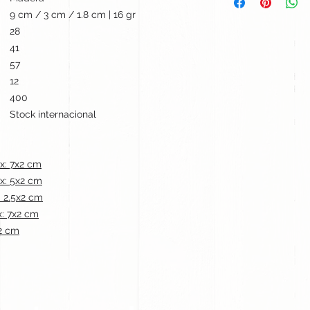
9 cm / 3 cm / 1.8 cm | 16 gr
28
41
57
12
400
Stock internacional
x: 7x2 cm
x: 5x2 cm
 2.5x2 cm
: 7x2 cm
2 cm