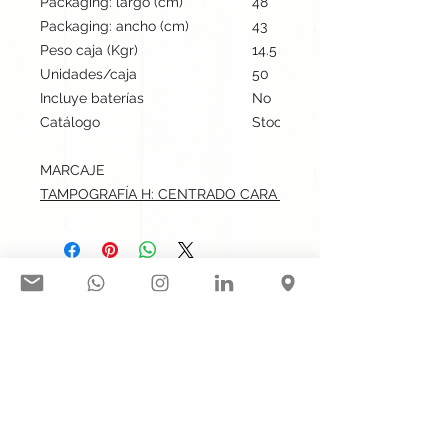
Packaging: largo (cm)
48
Packaging: ancho (cm)
43
Peso caja (Kgr)
14.5
Unidades/caja
50
Incluye baterías
No
Catálogo
Stock internacional
MARCAJE
TAMPOGRAFÍA H: CENTRADO CARA B.max: 4x3 cm
Síguenos en nuestras redes
sociales:
Contacto@gogift.cl
Badajoz 100, oficina 523, Las
Condes, Chile.