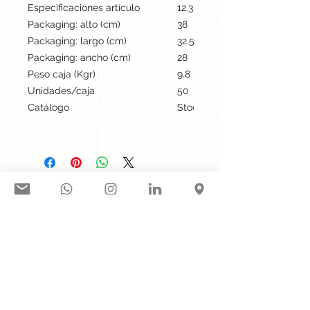
Especificaciones artículo
12.3 cm / 6.6 cm / 11 cm | 14
Packaging: alto (cm)
38
Packaging: largo (cm)
32.5
Packaging: ancho (cm)
28
Peso caja (Kgr)
9.8
Unidades/caja
50
Catálogo
Stock internacional
Síguenos en nuestras redes
sociales:
Contacto@gogift.cl
Badajoz 100, oficina 523, Las
Condes, Chile.