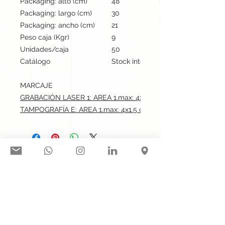
Packaging: alto (cm)
48
Packaging: largo (cm)
30
Packaging: ancho (cm)
21
Peso caja (Kgr)
9
Unidades/caja
50
Catálogo
Stock internacional
MARCAJE
GRABACIÓN LASER 1: AREA 1.max: 4x1.5 cm
TAMPOGRAFÍA E: AREA 1.max: 4x1.5 cm
Síguenos en nuestras redes
sociales:
Contacto@gogift.cl
Badajoz 100, oficina 523, Las