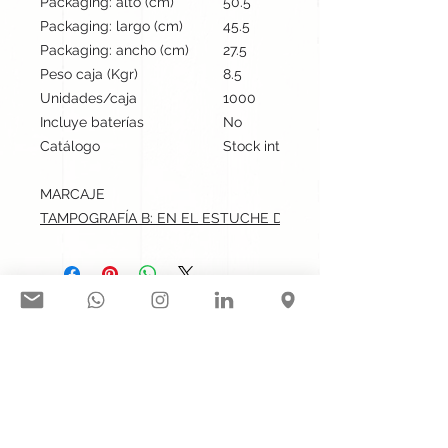
Packaging: alto (cm)
50.5
Packaging: largo (cm)
45.5
Packaging: ancho (cm)
27.5
Peso caja (Kgr)
8.5
Unidades/caja
1000
Incluye baterías
No
Catálogo
Stock internacional
MARCAJE
TAMPOGRAFÍA B: EN EL ESTUCHE DE PRESENTACIÓN.max: 3
Síguenos en nuestras redes
sociales:
Contacto@gogift.cl
Badajoz 100, oficina 523, Las