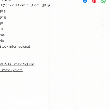
11.7 cm / 8.2 cm / 1.5 cm | 38 gr
38.5
50.5
30
10
200
No
Stock internacional
ONTAL.max: 3x3 cm
.max: 4x6 cm
Instagram!
Síguenos en nuestra