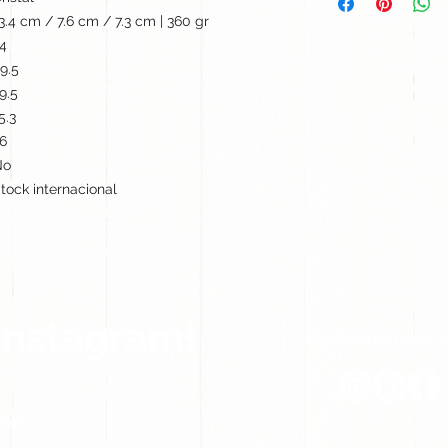
3.4 cm / 7.6 cm / 7.3 cm | 360 gr
4
9.5
9.5
5.3
6
No
tock internacional
Instagram!
Síguenos en nuestra
hile.