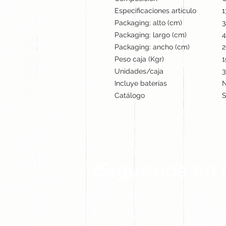
Especificaciones artículo
1
Packaging: alto (cm)
3
Packaging: largo (cm)
4
Packaging: ancho (cm)
2
Peso caja (Kgr)
1
Unidades/caja
3
Incluye baterías
Catálogo
S
¡Síguenos en 
Contacto@gogift.cl
Badajoz 100, oficina 523, Las Condes, C