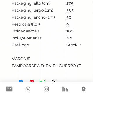
Packaging: alto (cm)
27.5
Packaging: largo (cm)
33.5
Packaging: ancho (cm)
50
Peso caja (Kgr)
9
Unidades/caja
100
Incluye baterías
No
Catálogo
Stock internacional
MARCAJE
TAMPOGRAFÍA D: EN EL CUERPO (ZONA SUPERIOR HUEVO).m
Síguenos en nuestras redes
sociales:
Contacto@gogift.cl