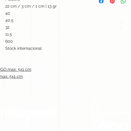
22 cm / 3 cm / 1 cm | 13 gr
40
40.5
32
11.5
600
Stock internacional
GO.max: 5x1 cm
ax: 5x1 cm
Instagram!
Síguenos en nuestra