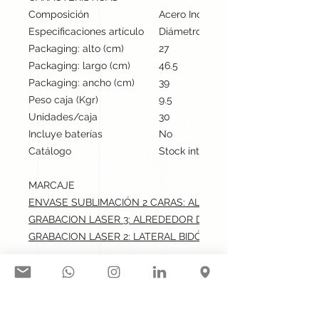
Composición
Acero Inox
Especificaciones artículo
Diámetro: 7 cm, alto: 24.6 cm | Pes
Packaging: alto (cm)
27
Packaging: largo (cm)
46.5
Packaging: ancho (cm)
39
Peso caja (Kgr)
9.5
Unidades/caja
30
Incluye baterías
No
Catálogo
Stock internacional
MARCAJE
ENVASE SUBLIMACIÓN 2 CARAS: ALREDEDOR DEL BIDÓN.max
GRABACION LASER 3: ALREDEDOR DEL BIDÓN.max: 21x10 cm
GRABACION LASER 2: LATERAL BIDÓN CENTRADO.max: 2x8 
Síguenos en nuestras redes