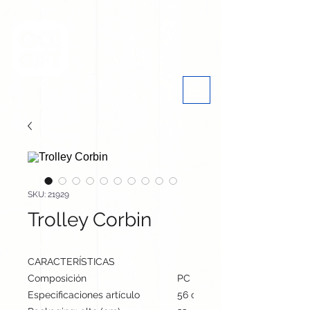
SKU: 21929
Trolley Corbin
CARACTERÍSTICAS
Composición
PC
Especificaciones artículo
56 cm / 37 cm / 23 cm | 2850