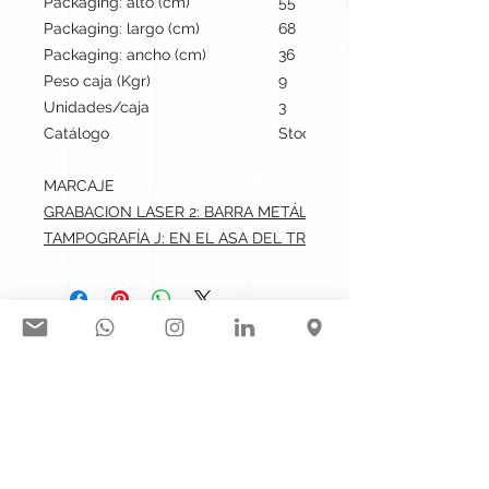
Packaging: alto (cm)
55
Packaging: largo (cm)
68
Packaging: ancho (cm)
36
Peso caja (Kgr)
9
Unidades/caja
3
Catálogo
Stock internacional
MARCAJE
GRABACION LASER 2: BARRA METÁLICA.max: 0.7x5 cm
TAMPOGRAFÍA J: EN EL ASA DEL TROLLEY.max: 5x0.7 cm
Síguenos en nuestras redes
sociales:
Contacto@gogift.cl
Badajoz 100, oficina 523, Las