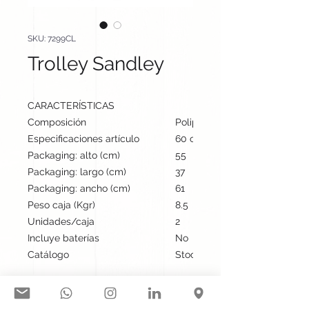
SKU: 7299CL
Trolley Sandley
CARACTERÍSTICAS
Composición
Polipiel
Especificaciones artículo
60 cm / 35 cm / 28 cm | 398
Packaging: alto (cm)
55
Packaging: largo (cm)
37
Packaging: ancho (cm)
61
Peso caja (Kgr)
8.5
Unidades/caja
2
Incluye baterías
No
Catálogo
Stock internacional