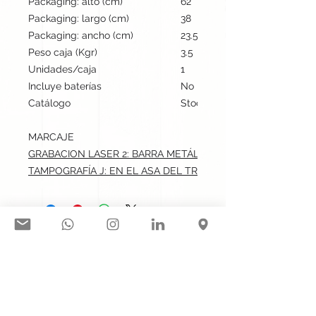
Packaging: alto (cm)
62
Packaging: largo (cm)
38
Packaging: ancho (cm)
23.5
Peso caja (Kgr)
3.5
Unidades/caja
1
Incluye baterías
No
Catálogo
Stock internacional
MARCAJE
GRABACION LASER 2: BARRA METÁLICA.max: 0.7x5 cm
TAMPOGRAFÍA J: EN EL ASA DEL TROLLEY.max: 4x0.7 cm
Síguenos en nuestras redes
sociales:
Contacto@gogift.cl