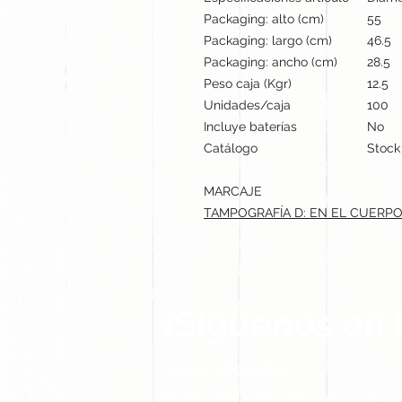
Packaging: alto (cm)
55
Packaging: largo (cm)
46.5
Packaging: ancho (cm)
28.5
Peso caja (Kgr)
12.5
Unidades/caja
100
Incluye baterías
No
Catálogo
Stock
MARCAJE
TAMPOGRAFÍA D: EN EL CUERPO
¡Síguenos en 
Contacto@gogift.cl
Badajoz 100, oficina 523, Las Condes, C