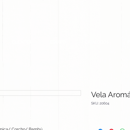
CLIENTES
EQUIPO
CATALOGOS
Vela Aromá
SKU: 20604
mica/ Corcho/ Bambú