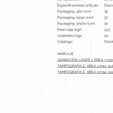
Especificaciones artículo
Diáme
Packaging: alto (cm)
35
Packaging: largo (cm)
37
Packaging: ancho (cm)
16
Peso caja (Kgr)
13.5
Unidades/caja
50
Catálogo
Stock
MARCAJE
GRABACIÓN LASER 1: AREA 3.max
TAMPOGRAFÍA E: AREA 1.max: 2x
TAMPOGRAFÍA E: AREA 2.max: 2x
¡Síguenos en 