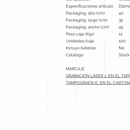
Especificaciones artículo
Diámet
Packaging: alto (cm)
40
Packaging: largo (cm)
35
Packaging: ancho (cm)
45
Peso caja (Kgr)
12
Unidades/caja
100
Incluye baterías
No
Catálogo
Stock
MARCAJE
GRABACIÓN LASER 1: EN EL TAPÓ
TAMPOGRAFÍA E: EN EL CARTÓN
¡Síguenos en 