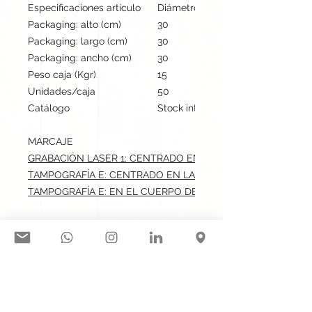
Especificaciones artículo
Diámetro: 7 cm, alto: 8.7 cm | Pes
Packaging: alto (cm)
30
Packaging: largo (cm)
30
Packaging: ancho (cm)
30
Peso caja (Kgr)
15
Unidades/caja
50
Catálogo
Stock internacional
MARCAJE
GRABACIÓN LASER 1: CENTRADO EN LA TAPA.max: 4.5x4.5 c
TAMPOGRAFÍA E: CENTRADO EN LA TAPA.max: 4.5x4.5 cm
TAMPOGRAFÍA E: EN EL CUERPO DE LA VELA.max: 1.5x4 cm
Síguenos en nuestras redes
sociales: