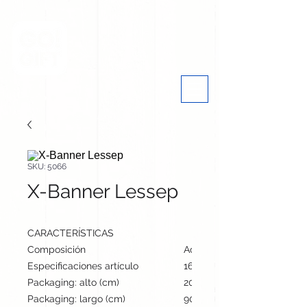
SKU: 5066
X-Banner Lessep
CARACTERÍSTICAS
Composición
Acero y Fibra de Vidrio
Especificaciones artículo
160 cm / 60 cm / cm | 218 
Packaging: alto (cm)
20
Packaging: largo (cm)
90