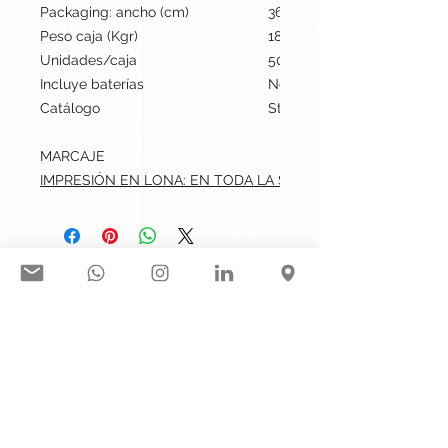
Packaging: ancho (cm)
36
Peso caja (Kgr)
18
Unidades/caja
50
Incluye baterías
No
Catálogo
Stock internacional
MARCAJE
IMPRESIÓN EN LONA: EN TODA LA SUPERFICIE.max: 60x160
Síguenos en nuestras redes
sociales:
Contacto@gogift.cl
Badajoz 100, oficina 523, Las
Condes, Chile.