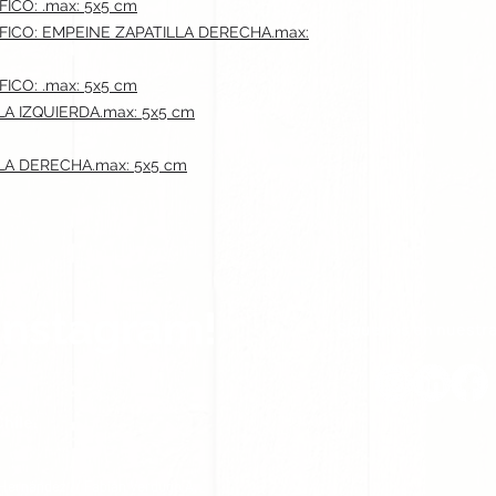
CO: .max: 5x5 cm
ICO: EMPEINE ZAPATILLA DERECHA.max:
CO: .max: 5x5 cm
LA IZQUIERDA.max: 5x5 cm
LLA DERECHA.max: 5x5 cm
Instagram!
Síguenos en nuestra
hile.
 Hernández // Fabián Verdugo A.