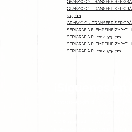
GRABACIÓN TRANSFER SERIGRÁFI
GRABACIÓN TRANSFER SERIGRÁF
5x5 cm
GRABACIÓN TRANSFER SERIGRÁFI
SERIGRAFÍA F: EMPEINE ZAPATIL
SERIGRAFÍA F: .max: 5x5 cm
SERIGRAFÍA F: EMPEINE ZAPATI
SERIGRAFÍA F: .max: 5x5 cm
¡Síguenos en 
Contacto@gogift.cl
Badajoz 100, oficina 523, Las Condes, C
© 2023 por GoGift SPA
GOGIFT SPA / 77.311.043-3 / RL Camila Badillo