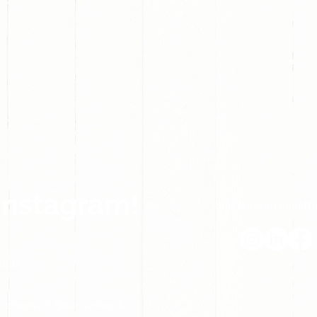
Instagram!
Síguenos en nuestra
hile.
 Hernández // Fabián Verdugo A.