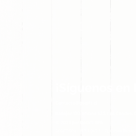
¡Síguenos en 
Contacto@gogift.cl
Badajoz 100, oficina 523, Las Condes, C
© 2023 por GoGift SPA
GOGIFT SPA / 77.311.043-3 / RL Camila Badillo